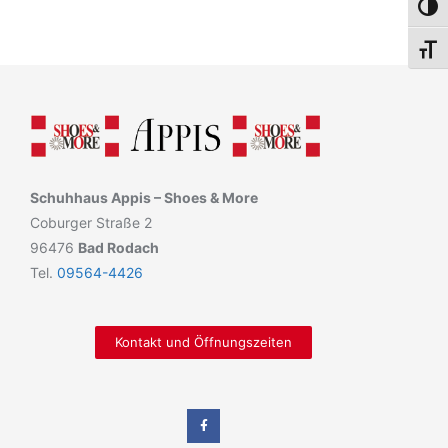
Umsch
Schri
Schuhhaus Appis – Shoes & More
Coburger Straße 2
96476
Bad Rodach
Tel.
09564-4426
Kontakt und Öffnungszeiten