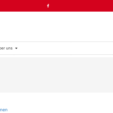
ber uns
onen