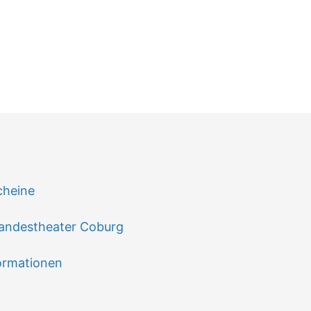
n
cheine
andestheater Coburg
ormationen